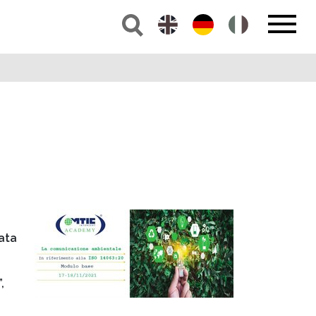
ata
”,